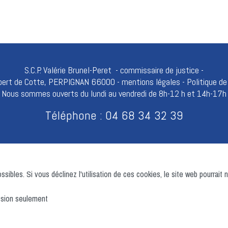
S.C.P. Valérie Brunel-Peret - commissaire de justice -
obert de Cotte, PERPIGNAN 66000 -
mentions légales
-
Politique de
Nous sommes ouverts du lundi au vendredi de 8h-12 h et 14h-17h
Téléphone : 04 68 34 32 39
sibles. Si vous déclinez l'utilisation de ces cookies, le site web pourrait
ession seulement