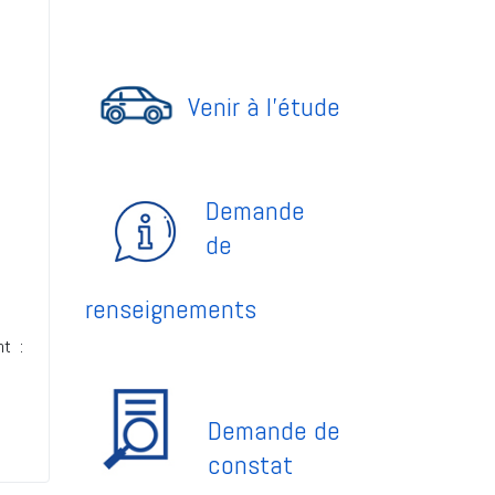
Venir à l'étude
Demande
de
renseignements
nt :
Demande de
constat